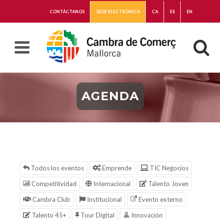
CONTÁCTANOS
SEDE ELECTRÓNICA
CA
ES
EN
AGENDA
Todos los eventos
Emprende
TIC Negocios
Competitividad
Internacional
Talento Joven
Cambra Club
Institucional
Evento externo
Talento 45+
Tour Digital
Innovación