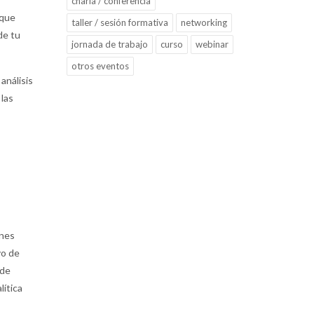
charla / conferencia
 que
taller / sesión formativa
networking
de tu
jornada de trabajo
curso
webinar
otros eventos
análisis
 las
ones
vo de
 de
lítica