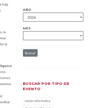
a hoja
AÑO
s
MES
o, la
inar
to la
Buscar
lligence
ente
ntornos
BUSCAR POR TIPO DE
traremos
EVENTO
s)
sesión informativa
acilitar