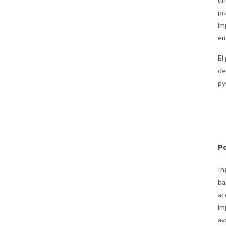
pr
im
em
El
de
py
P
In
ba
ac
im
av