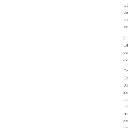
Go
de
em
es
El
Of
pa
ay
Co
Co
3.
Ex
co
có
tr
pe
un