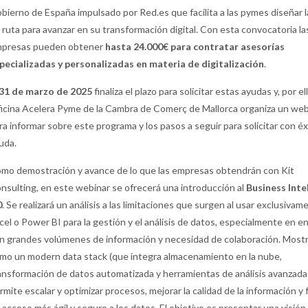
bierno de España impulsado por Red.es que facilita a las pymes diseñar l
 ruta para avanzar en su transformación digital. Con esta convocatoria la
presas pueden obtener
hasta 24.000€ para contratar asesorías
pecializadas y personalizadas en materia de digitalización
.
31 de marzo de 2025
finaliza el plazo para solicitar estas ayudas y, por ell
icina Acelera Pyme de la Cambra de Comerç de Mallorca organiza un web
ra informar sobre este programa y los pasos a seguir para solicitar con éxi
uda.
mo demostración y avance de lo que las empresas obtendrán con Kit
nsulting, en este webinar se ofrecerá una introducción al
Business Inte
0
. Se realizará un análisis a las limitaciones que surgen al usar exclusivam
cel o Power BI para la gestión y el análisis de datos, especialmente en e
n grandes volúmenes de información y necesidad de colaboración. Mos
mo un modern data stack (que integra almacenamiento en la nube,
ansformación de datos automatizada y herramientas de análisis avanzada
rmite escalar y optimizar procesos, mejorar la calidad de la información y f
 acceso más ágil y seguro a los datos. El objetivo es presentar una visión