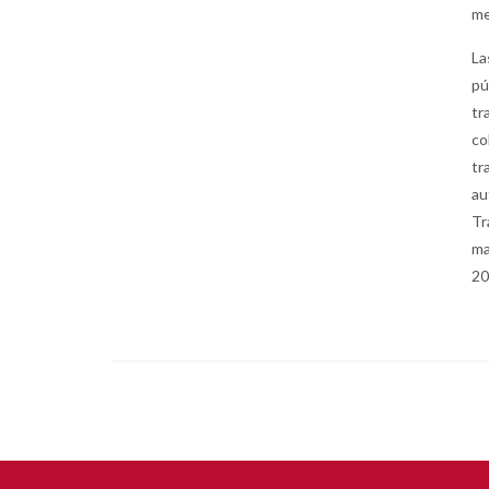
me
La
pú
tr
co
tr
au
Tr
ma
20