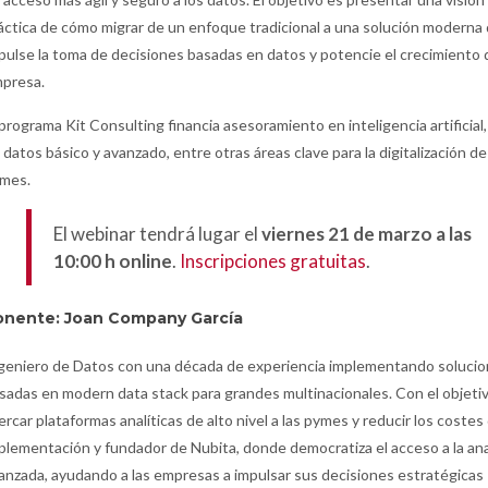
áctica de cómo migrar de un enfoque tradicional a una solución moderna
pulse la toma de decisiones basadas en datos y potencie el crecimiento 
presa.
 programa Kit Consulting financia asesoramiento en inteligencia artificial, 
 datos básico y avanzado, entre otras áreas clave para la digitalización de
mes.
El webinar tendrá lugar el
viernes 21 de marzo a las
10:00 h online
.
Inscripciones gratuitas
.
onente: Joan Company García
geniero de Datos con una década de experiencia implementando soluci
sadas en modern data stack para grandes multinacionales. Con el objeti
ercar plataformas analíticas de alto nivel a las pymes y reducir los costes
plementación y fundador de Nubita, donde democratiza el acceso a la ana
anzada, ayudando a las empresas a impulsar sus decisiones estratégicas