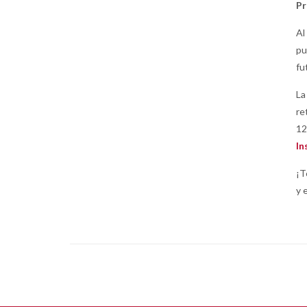
Pr
Al
pu
fu
La
re
12
In
¡T
y 