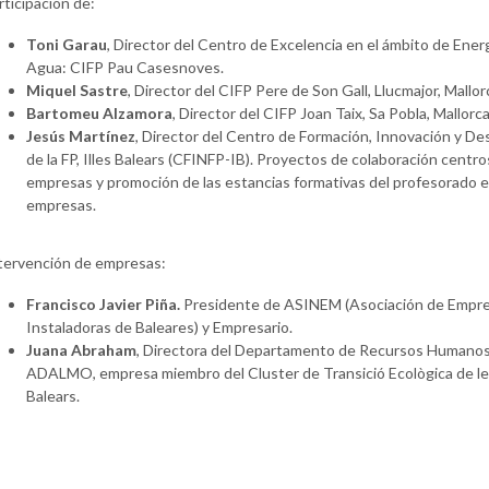
rticipación de:
Toni Garau
, Director del Centro de Excelencia en el ámbito de Energ
Agua: CIFP Pau Casesnoves.
Miquel Sastre
, Director del CIFP Pere de Son Gall, Llucmajor, Mallor
Bartomeu Alzamora
, Director del CIFP Joan Taix, Sa Pobla, Mallorca
Jesús Martínez
, Director del Centro de Formación, Innovación y Des
de la FP, Illes Balears (CFINFP-IB). Proyectos de colaboración centro
empresas y promoción de las estancias formativas del profesorado 
empresas.
tervención de empresas:
Francisco Javier Piña.
Presidente de ASINEM (Asociación de Empr
Instaladoras de Baleares) y Empresario.
Juana Abraham
, Directora del Departamento de Recursos Humano
ADALMO, empresa miembro del Cluster de Transició Ecològica de les
Balears.