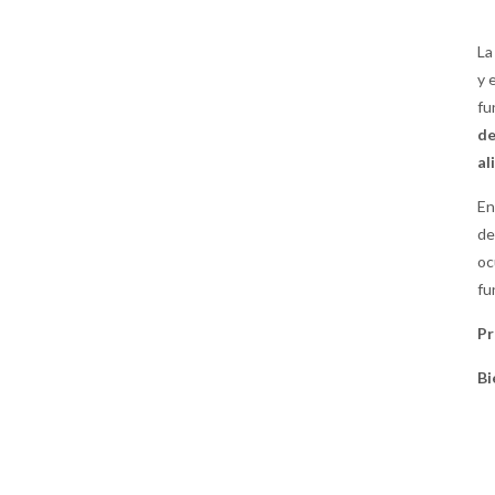
La
y 
fu
de
al
En
de
oc
fu
P
Bi