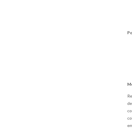
Po
Me
Re
de
co
co
em