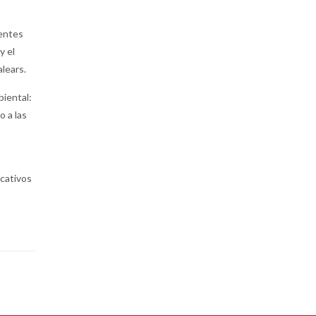
tentes
y el
lears.
biental:
o a las
cativos