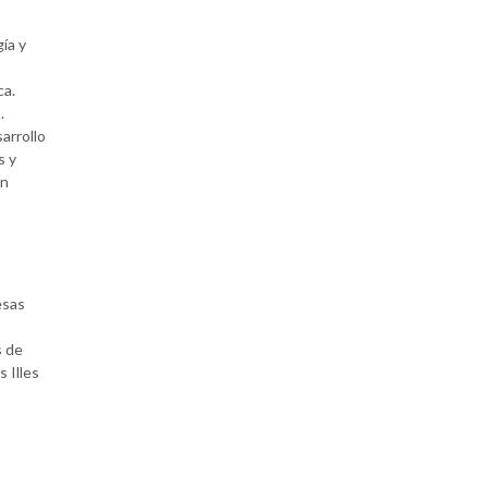
ía y
ca.
.
arrollo
s y
en
esas
s de
 Illes