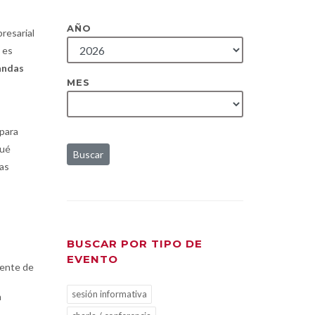
AÑO
presarial
 es
andas
MES
para
qué
Buscar
as
BUSCAR POR TIPO DE
EVENTO
dente de
sesión informativa
n