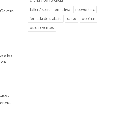
charla / conferencia
taller / sesión formativa
networking
l Govern
jornada de trabajo
curso
webinar
otros eventos
n a los
o de
casos
general