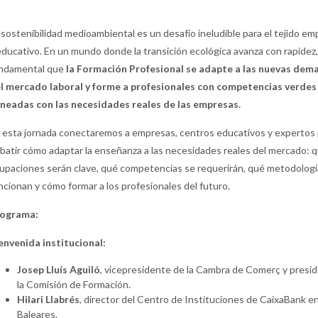
 sostenibilidad medioambiental es un desafío ineludible para el tejido em
educativo. En un mundo donde la transición ecológica avanza con rapidez,
ndamental que
la Formación Profesional se adapte a las nuevas dem
l mercado laboral y forme a profesionales con competencias verdes
ineadas con las necesidades reales de las empresas.
 esta jornada conectaremos a empresas, centros educativos y expertos 
batir cómo adaptar la enseñanza a las necesidades reales del mercado: 
upaciones serán clave, qué competencias se requerirán, qué metodologí
ncionan y cómo formar a los profesionales del futuro.
rograma:
envenida institucional:
Josep Lluís Aguiló
, vicepresidente de la Cambra de Comerç y presi
la Comisión de Formación.
Hilari Llabrés
,
director del Centro de Instituciones de CaixaBank e
Baleares.