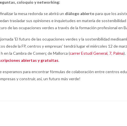
eguntas, coloquio y n
etworking:
 finalizar la mesa redonda se abrirá un
diálogo abierto
para que los asis
edan trasladar sus opiniones e inquietudes en materia de sostenibilidad 
turo de las ocupaciones verdes a través de la formación profesional en Ba
 jornada 'El futuro de las ocupaciones verdes y la sostenibilidad medioam
tos desde la FP, centros y empresas' tendrá lugar el miércoles 12 de marz
 h en la Cambra de Comerç de Mallorca (
carrer Estudi General, 7, Palma
).
scripciones abiertas y gratuitas
.
e esperamos para encontrar fórmulas de colaboración entre centros edu
empresas y construir, así, un futuro más verde!