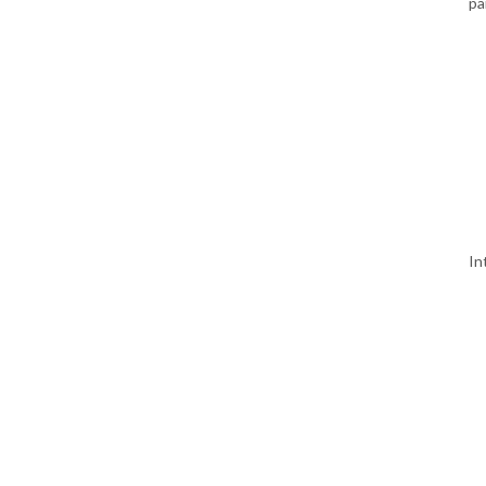
pa
In