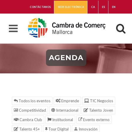
CONTÁCTANOS
SEDE ELECTRÓNICA
CA
ES
EN
AGENDA
Todos los eventos
Emprende
TIC Negocios
Competitividad
Internacional
Talento Joven
Cambra Club
Institucional
Evento externo
Talento 45+
Tour Digital
Innovación