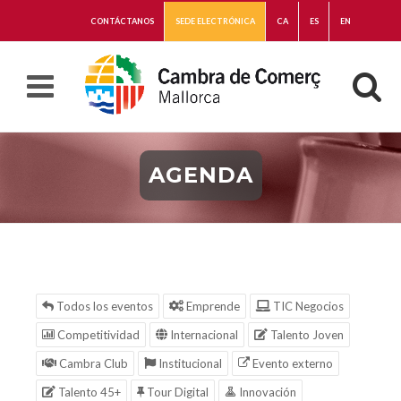
CONTÁCTANOS
SEDE ELECTRÓNICA
CA
ES
EN
AGENDA
Todos los eventos
Emprende
TIC Negocios
Competitividad
Internacional
Talento Joven
Cambra Club
Institucional
Evento externo
Talento 45+
Tour Digital
Innovación