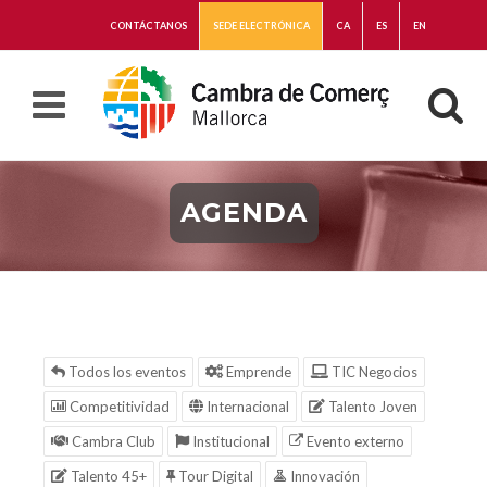
CONTÁCTANOS
SEDE ELECTRÓNICA
CA
ES
EN
AGENDA
Todos los eventos
Emprende
TIC Negocios
Competitividad
Internacional
Talento Joven
Cambra Club
Institucional
Evento externo
Talento 45+
Tour Digital
Innovación