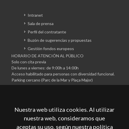
Intranet
Sala de prensa
Perfil del contratante
Buzón de sugerencias y propuestas
Gestión fondos europeos
HORARIO DE ATENCIÓN AL PÚBLICO
Solo con cita previa
De lunes a viernes: de 9:00h a 14:00h
Acceso habilitado para personas con diversidad funcional.
Parking cercano (Parc de la Mar y Plaça Major)
Nuestra web utiliza cookies. Al utilizar
nuestra web, consideramos que
aceptas su uso, según nuestra política
Cámara Oficial de Comercio, Industria, Servicios y