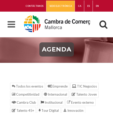
CONTÁCTANOS
SEDE ELECTRÓNICA
CA
ES
EN
AGENDA
Todos los eventos
Emprende
TIC Negocios
Competitividad
Internacional
Talento Joven
Cambra Club
Institucional
Evento externo
Talento 45+
Tour Digital
Innovación