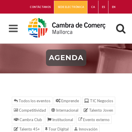
CONTÁCTANOS
SEDE ELECTRÓNICA
CA
ES
EN
AGENDA
Todos los eventos
Emprende
TIC Negocios
Competitividad
Internacional
Talento Joven
Cambra Club
Institucional
Evento externo
Talento 45+
Tour Digital
Innovación