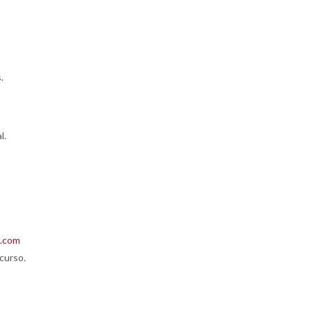
.
l.
a.com
 curso.