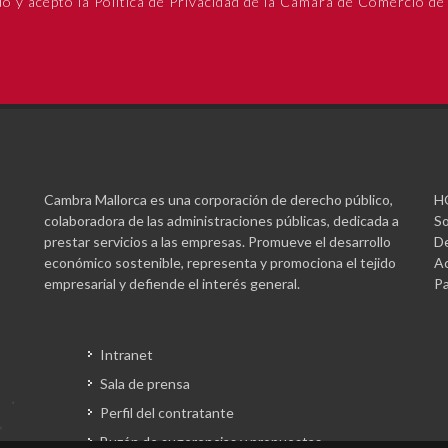
do y acepto la Política de Privacidad de la Cámara de Comercio de
Cambra Mallorca es una corporación de derecho público,
H
colaboradora de las administraciones públicas, dedicada a
So
prestar servicios a las empresas. Promueve el desarrollo
De
económico sostenible, representa y promociona el tejido
Ac
empresarial y defiende el interés general.
Pa
Intranet
Sala de prensa
Perfil del contratante
Buzón de sugerencias y propuestas