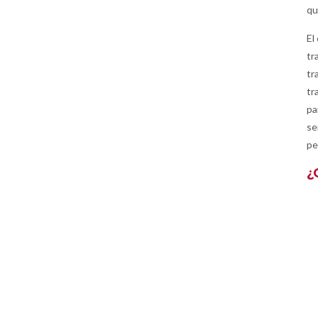
qu
El
tr
tr
tr
pa
se
pe
¿