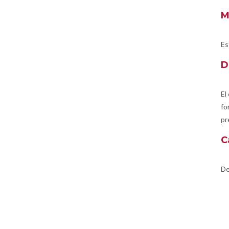
M
Es
D
El
fo
pr
C
De