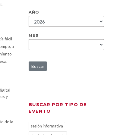
l.
AÑO
MES
a fácil
iempo, a
amiento
resa.
Buscar
igital
ios y
BUSCAR POR TIPO DE
EVENTO
io de la
sesión informativa