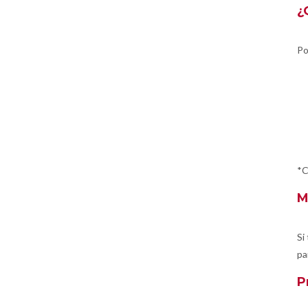
¿
Po
*C
M
Si
pa
P