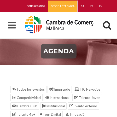
CONTÁCTANOS
SEDE ELECTRÓNICA
CA
ES
EN
AGENDA
Todos los eventos
Emprende
TIC Negocios
Competitividad
Internacional
Talento Joven
Cambra Club
Institucional
Evento externo
Talento 45+
Tour Digital
Innovación