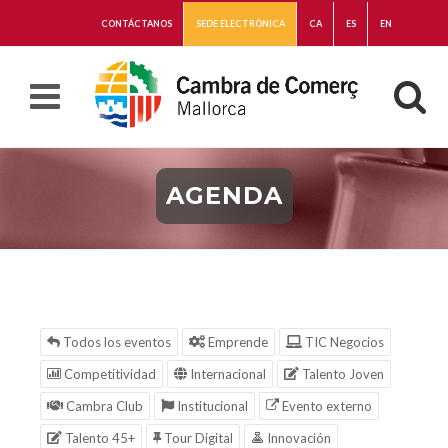
CONTÁCTANOS
SEDE ELECTRÓNICA
CA
ES
EN
AGENDA
Todos los eventos
Emprende
TIC Negocios
Competitividad
Internacional
Talento Joven
Cambra Club
Institucional
Evento externo
Talento 45+
Tour Digital
Innovación