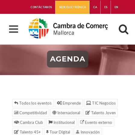
CONTÁCTANOS
SEDE ELECTRÓNICA
CA
ES
EN
AGENDA
Todos los eventos
Emprende
TIC Negocios
Competitividad
Internacional
Talento Joven
Cambra Club
Institucional
Evento externo
Talento 45+
Tour Digital
Innovación