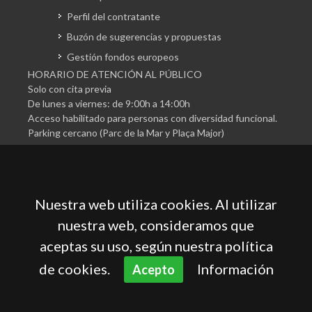
Perfil del contratante
Buzón de sugerencias y propuestas
Gestión fondos europeos
HORARIO DE ATENCIÓN AL PÚBLICO
Solo con cita previa
De lunes a viernes: de 9:00h a 14:00h
Acceso habilitado para personas con diversidad funcional.
Parking cercano (Parc de la Mar y Plaça Major)
Nuestra web utiliza cookies. Al utilizar
nuestra web, consideramos que
aceptas su uso, según nuestra política
Cámara Oficial de Comercio, Industria, Servicios y
Navegación de Mallorca
de cookies.
Información
Acepto
Aviso legal
Política de privacidad
Política de cookies