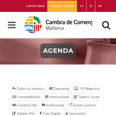
CONTÁCTANOS
SEDE ELECTRÓNICA
CA
ES
EN
AGENDA
Todos los eventos
Emprende
TIC Negocios
Competitividad
Internacional
Talento Joven
Cambra Club
Institucional
Evento externo
Talento 45+
Tour Digital
Innovación