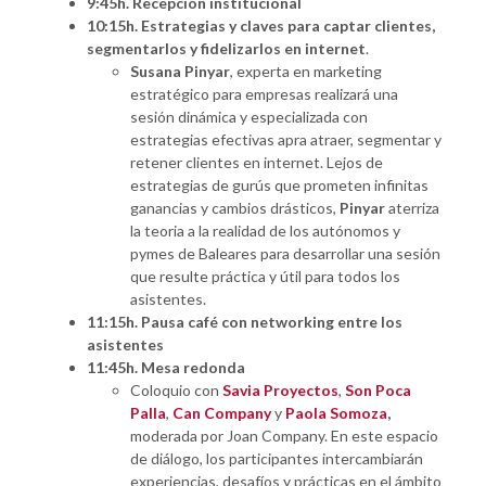
9:45h.
Recepción institucional
10:15h. Estrategias y claves para captar clientes,
segmentarlos y fidelizarlos en internet
.
Susana Pinyar
, experta en marketing
estratégico para empresas realizará una
sesión dinámica y especializada con
estrategias efectivas apra atraer, segmentar y
retener clientes en internet. Lejos de
estrategias de gurús que prometen infinitas
ganancias y cambios drásticos,
Pinyar
aterriza
la teoria a la realidad de los autónomos y
pymes de Baleares para desarrollar una sesión
que resulte práctica y útil para todos los
asistentes.
11:15h. Pausa café con networking entre los
asistentes
11:45h. Mesa redonda
Coloquio con
Savia Proyectos
,
Son Poca
Palla
,
Can Company
y
Paola Somoza
,
moderada por Joan Company. En este espacio
de diálogo, los participantes intercambiarán
experiencias, desafíos y prácticas en el ámbito