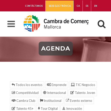
CONTÁCTANOS
SEDE ELECTRÓNICA
CA
ES
EN
AGENDA
Todos los eventos
Emprende
TIC Negocios
Competitividad
Internacional
Talento Joven
Cambra Club
Institucional
Evento externo
Talento 45+
Tour Digital
Innovación