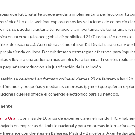
abías que Kit Digital te puede ayudar a implementar o perfeccionar tu c
ectrónico? En este webinar exploraremos las soluciones de comercio ele
e más se pueden ajustar a tu negocio y la importancia de tener una pres
sica en internet (alcance global, disponibilidad 24/7, reducción de costes
álisis de usuarios...). Aprenderás cómo utilizar Kit Digital para crear y ges
 propia tienda en línea. Descubriremos estrategias efectivas para impuls
ntas y llegar a una audiencia más amplia. Para terminar la sesión, realiza
a pequeña introducción a la justificación de la solución.
 sesión se celebrará en formato online el viernes 29 de febrero a las 12h. 
autónomos y pequeñas y medianas empresas (pymes) que quieran explora
luciones que les ofrece el comercio electrónico para su negocio.
onente
:
rio Urán
. Con más de 10 años de experiencia en el mundo TIC y habie
abajado en empresas de ámbito nacional y para empresas internacionales
y freelance con clientes en Baleares, Madrid y Barcelona. Agente digital