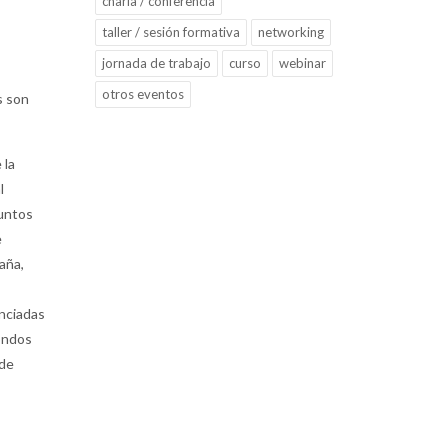
charla / conferencia
taller / sesión formativa
networking
jornada de trabajo
curso
webinar
otros eventos
s son
 la
l
suntos
e
paña,
nciadas
fondos
 de