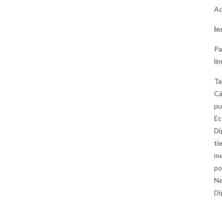
Ad
In
Pa
li
Ta
Cá
pu
Ec
Di
ti
me
po
Ne
Di