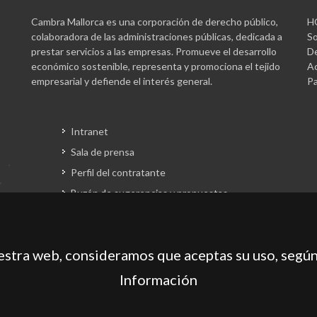
Cambra Mallorca es una corporación de derecho público,
H
colaboradora de las administraciones públicas, dedicada a
So
prestar servicios a las empresas. Promueve el desarrollo
De
económico sostenible, representa y promociona el tejido
Ac
empresarial y defiende el interés general.
Pa
Intranet
Sala de prensa
Perfil del contratante
Buzón de sugerencias y propuestas
Gestión fondos europeos
uestra web, consideramos que aceptas su uso, según
Información