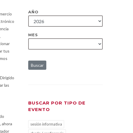
AÑO
omercio
ctrónico
encia
MES
,
tionar
ar tus
remos
Buscar
Dirigido
r las
BUSCAR POR TIPO DE
EVENTO
ndo
, ahora
sesión informativa
izador