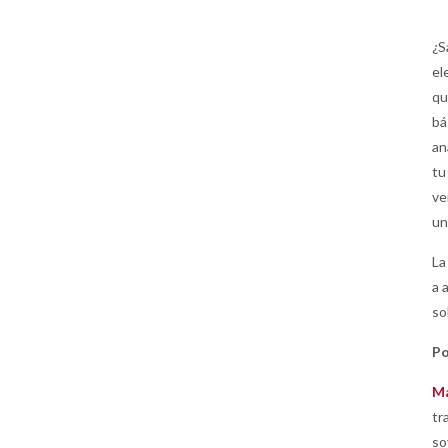
¿S
el
qu
bá
an
tu
ve
un
La
a 
so
P
Ma
tr
so