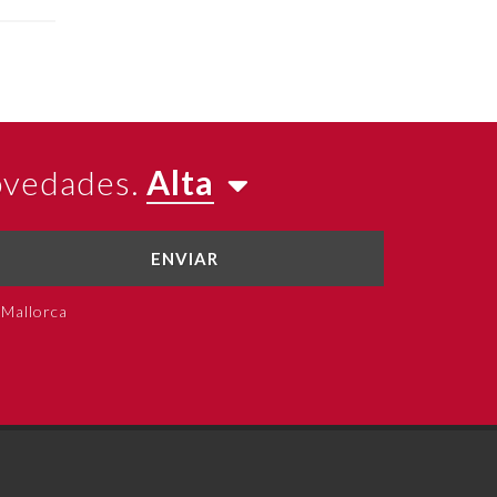
novedades.
Alta
ENVIAR
 Mallorca