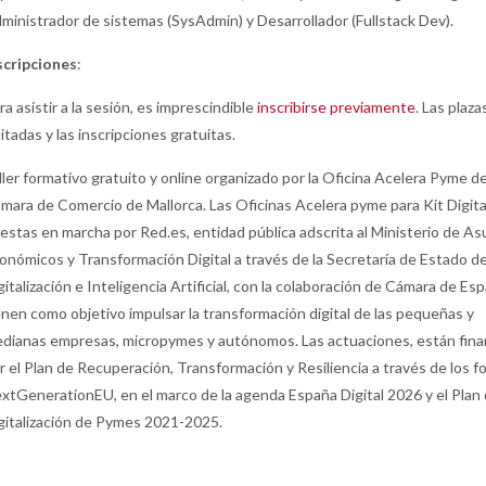
ministrador de sistemas (SysAdmin) y Desarrollador (Fullstack Dev).
scripciones
:
ra asistir a la sesión, es imprescindible
inscribirse previamente
. Las plaza
mitadas y las inscripciones gratuitas.
ller formativo gratuito y online organizado por la Oficina Acelera Pyme de
mara de Comercio de Mallorca. Las Oficinas Acelera pyme para Kit Digita
estas en marcha por Red.es, entidad pública adscrita al Ministerio de A
onómicos y Transformación Digital a través de la Secretaría de Estado d
gitalización e Inteligencia Artificial, con la colaboración de Cámara de Es
enen como objetivo impulsar la transformación digital de las pequeñas y
dianas empresas, micropymes y autónomos. Las actuaciones, están fina
r el Plan de Recuperación, Transformación y Resiliencia a través de los 
xtGenerationEU, en el marco de la agenda España Digital 2026 y el Plan
gitalización de Pymes 2021-2025.