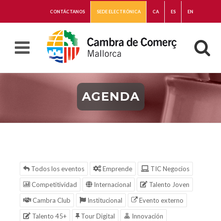
CONTÁCTANOS
SEDE ELECTRÓNICA
CA
ES
EN
AGENDA
Todos los eventos
Emprende
TIC Negocios
Competitividad
Internacional
Talento Joven
Cambra Club
Institucional
Evento externo
Talento 45+
Tour Digital
Innovación