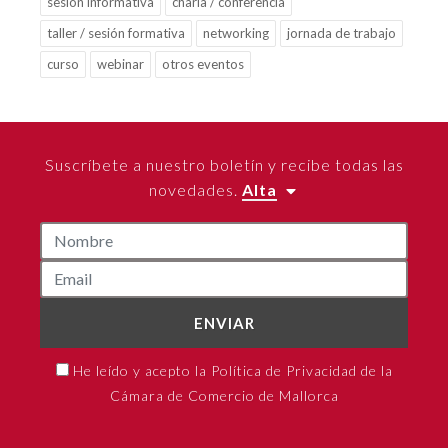
sesión informativa
charla / conferencia
taller / sesión formativa
networking
jornada de trabajo
curso
webinar
otros eventos
Suscríbete a nuestro boletín y recibe todas las
novedades.
Alta
ENVIAR
He leído y acepto la Política de Privacidad de la
Cámara de Comercio de Mallorca