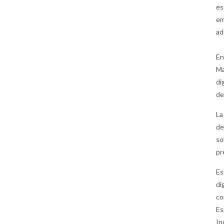
es
em
ad
En
Ma
di
de
La
de
so
pr
Es
di
co
Es
In