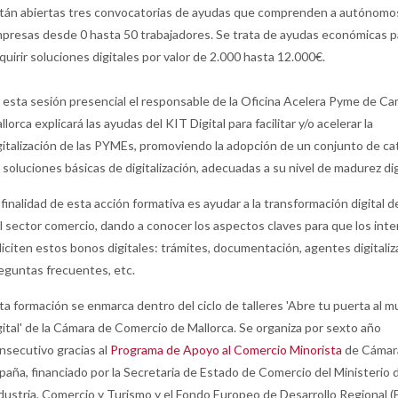
tán abiertas tres convocatorias de ayudas que comprenden a autónomo
presas desde 0 hasta 50 trabajadores. Se trata de ayudas económicas p
quirir soluciones digitales por valor de 2.000 hasta 12.000€.
 esta sesión presencial el responsable de la Oficina Acelera Pyme de C
llorca explicará las ayudas del KIT Digital para facilitar y/o acelerar la
gitalización de las PYMEs, promoviendo la adopción de un conjunto de ca
 soluciones básicas de digitalización, adecuadas a su nivel de madurez dig
 finalidad de esta acción formativa es ayudar a la transformación digital
l sector comercio, dando a conocer los aspectos claves para que los int
liciten estos bonos digitales: trámites, documentación, agentes digitaliz
eguntas frecuentes, etc.
ta formación se enmarca dentro del ciclo de talleres 'Abre tu puerta al 
gital' de la Cámara de Comercio de Mallorca. Se organiza por sexto año
nsecutivo gracias al
Programa de Apoyo al Comercio Minorista
de Cámar
paña, financiado por la Secretaria de Estado de Comercio del Ministerio 
dustria, Comercio y Turismo y el Fondo Europeo de Desarrollo Regional 