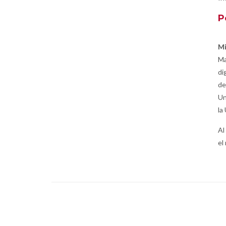
P
Mi
Ma
di
de
Un
la
Al
el