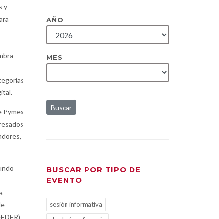
s y
ara
AÑO
ambra
MES
tegorías
ital.
Buscar
 de Pymes
eresados
adores,
mundo
BUSCAR POR TIPO DE
EVENTO
a
sesión informativa
de
(FEDER).