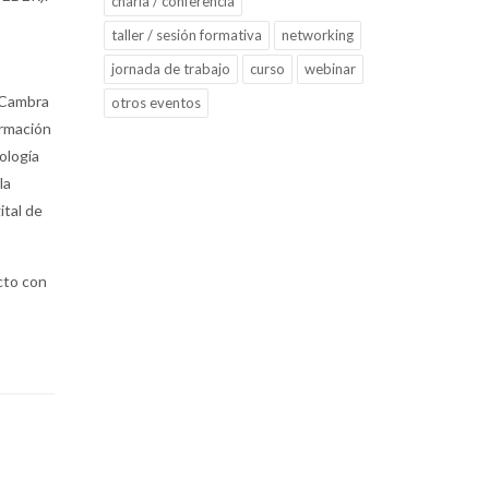
charla / conferencia
taller / sesión formativa
networking
jornada de trabajo
curso
webinar
 Cambra
otros eventos
ormación
ología
la
ital de
cto con