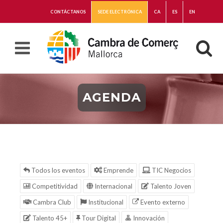
CONTÁCTANOS
SEDE ELECTRÓNICA
CA
ES
EN
AGENDA
Todos los eventos
Emprende
TIC Negocios
Competitividad
Internacional
Talento Joven
Cambra Club
Institucional
Evento externo
Talento 45+
Tour Digital
Innovación