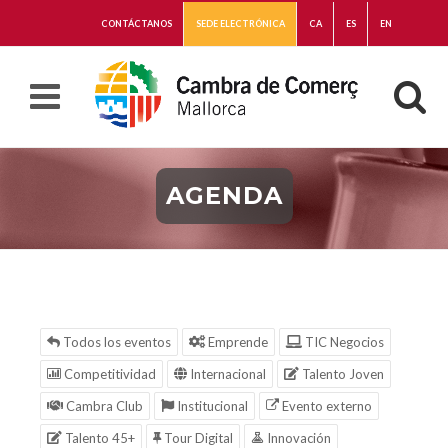
CONTÁCTANOS
SEDE ELECTRÓNICA
CA
ES
EN
AGENDA
Todos los eventos
Emprende
TIC Negocios
Competitividad
Internacional
Talento Joven
Cambra Club
Institucional
Evento externo
Talento 45+
Tour Digital
Innovación