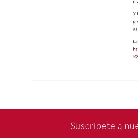
ni
Y 
pr
as
La
ht
K3
Suscríbete a nu