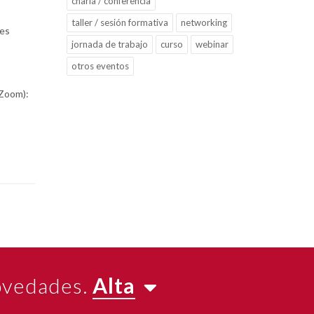
charla / conferencia
taller / sesión formativa
networking
tes
jornada de trabajo
curso
webinar
otros eventos
 Zoom):
novedades.
Alta