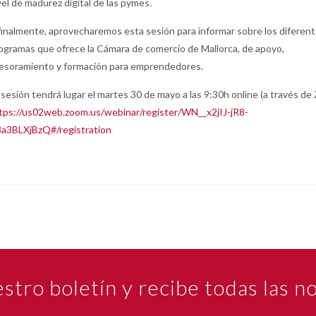
vel de madurez digital de las pymes.
finalmente, aprovecharemos esta sesión para informar sobre los diferen
ogramas que ofrece la Cámara de comercio de Mallorca, de apoyo,
esoramiento y formación para emprendedores.
 sesión tendrá lugar el martes 30 de mayo a las 9:30h online (a través de
tps://us02web.zoom.us/webinar/register/WN__x2jIJ-jR8-
a3BLXjBzQ#/registration
estro boletín y recibe todas las 