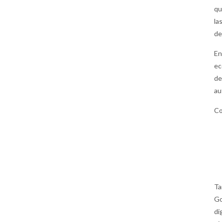
qu
la
de
En
ec
de
au
Co
Ta
Go
di