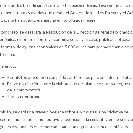
e te puedes beneficiar? Asiste a esta
sesión informativa online
para c
s convocatorias y ayudas que desde el Govern de les Illes Balears y el G
 España han puesto en marcha en los últimos meses.
 concreto, se detallará la Resolución de la Dirección general de promoci
onómica, emprendimiento y economía social y circular, publicada el pasa
 febrero, de ayudas económicas de 5.000 euros para promocionar la ocu
tónoma.
ntenido:
Requisitos que deben cumplir los autónomos para acceder a la subv
Breve explicación sobre la elaboración del plan de empresa, según e
de la convocatoria.
Trámites en línea.
mbién, se dará una breve pincelada sobre el kit digital, una iniciativa del
bierno, que tiene como objetivo subvencionar la implantación de soluci
gitales disponibles en el mercado para conseguir un avance significativo 