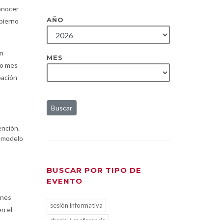
onocer
AÑO
obierno
ón
MES
do mes
pación
Buscar
ención.
l modelo
BUSCAR POR TIPO DE
EVENTO
ones
sesión informativa
en el