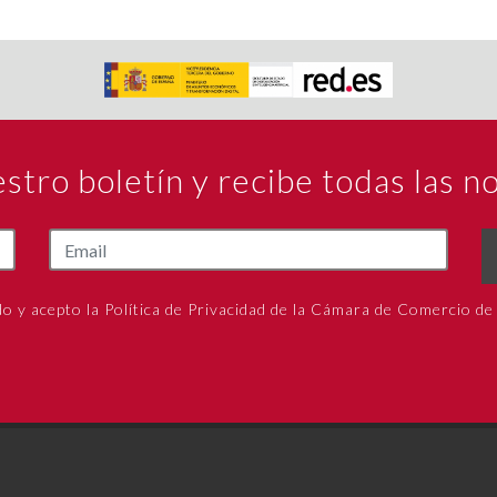
estro boletín y recibe todas las 
do y acepto la Política de Privacidad de la Cámara de Comercio de