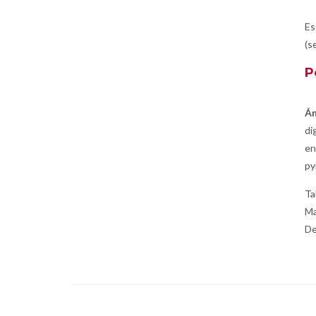
Es
(s
P
Án
di
en
py
Ta
Ma
De