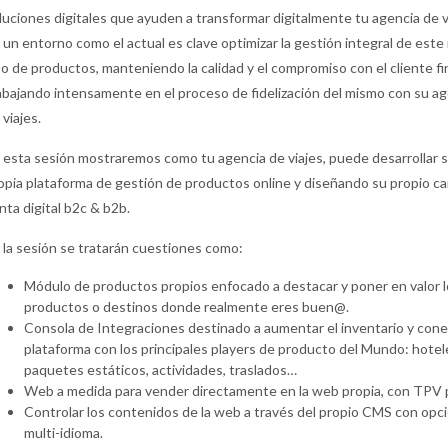
luciones digitales que ayuden a transformar digitalmente tu agencia de v
 un entorno como el actual es clave optimizar la gestión integral de est
po de productos, manteniendo la calidad y el compromiso con el cliente fin
abajando intensamente en el proceso de fidelización del mismo con su a
 viajes.
 esta sesión mostraremos como tu agencia de viajes, puede desarrollar 
opia plataforma de gestión de productos online y diseñando su propio ca
nta digital b2c & b2b.
 la sesión se tratarán cuestiones como:
Módulo de productos propios enfocado a destacar y poner en valor 
productos o destinos donde realmente eres buen@.
Consola de Integraciones destinado a aumentar el inventario y cone
plataforma con los principales players de producto del Mundo: hotel
paquetes estáticos, actividades, traslados…
Web a medida para vender directamente en la web propia, con TPV 
Controlar los contenidos de la web a través del propio CMS con opc
multi-idioma.