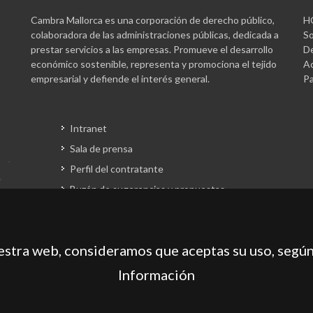
Cambra Mallorca es una corporación de derecho público,
H
colaboradora de las administraciones públicas, dedicada a
So
prestar servicios a las empresas. Promueve el desarrollo
De
económico sostenible, representa y promociona el tejido
Ac
empresarial y defiende el interés general.
Pa
Intranet
Sala de prensa
Perfil del contratante
Buzón de sugerencias y propuestas
Gestión fondos europeos
uestra web, consideramos que aceptas su uso, según
Información