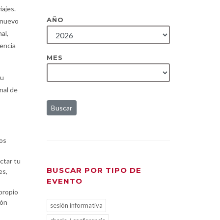
iajes.
AÑO
e nuevo
al,
gencia
MES
su
nal de
Buscar
los
ctar tu
BUSCAR POR TIPO DE
es,
EVENTO
propio
ión
sesión informativa