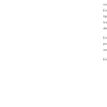
so
En
ti
tr
de
En
pr
ve
En