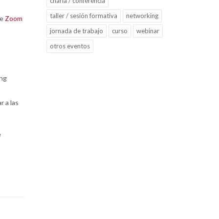
charla / conferencia
taller / sesión formativa
networking
de
Zoom
jornada de trabajo
curso
webinar
otros eventos
ing
r a las
e