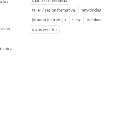
charla / conferencia
a los
taller / sesión formativa
networking
jornada de trabajo
curso
webinar
ilios.
otros eventos
,
técnica