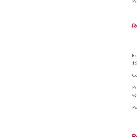
Pr
R
Es
16
Co
Pr
vo
Pu
R