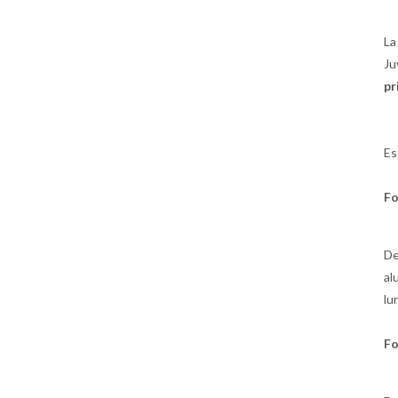
La
Ju
pr
Es
Fo
De
al
lu
Fo