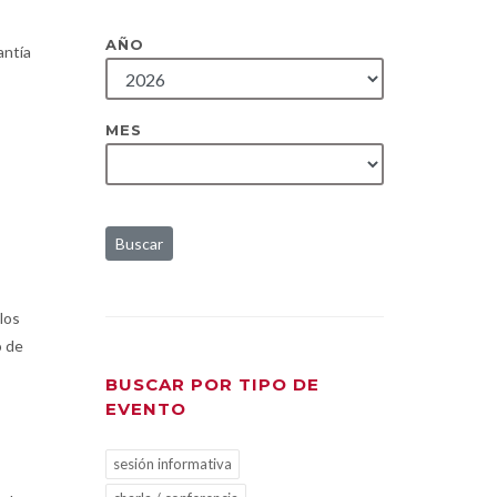
AÑO
antía
MES
Buscar
los
o de
BUSCAR POR TIPO DE
EVENTO
sesión informativa