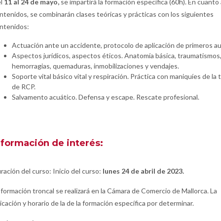
l
11 al 24 de mayo,
se impartirá la formación específica (60h). En cuanto 
ntenidos, se combinarán clases teóricas y prácticas con los siguientes
ntenidos:
Actuación ante un accidente, protocolo de aplicación de primeros aux
Aspectos jurídicos, aspectos éticos. Anatomía básica, traumatismos
hemorragias, quemaduras, inmobilizaciones y vendajes.
Soporte vital básico vital y respiración. Práctica con maniquíes de la 
de RCP.
Salvamento acuático. Defensa y escape. Rescate profesional.
nformación de interés:
ración del curso: Inicio del curso:
lunes 24 de abril de 2023.
 formación troncal se realizará en la Cámara de Comercio de Mallorca. La
icación y horario de la de la formación específica por determinar.