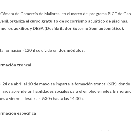
 Cámara de Comercio de Mallorca, en el marco del programa PICE de Gar
venil, organiza el
curso gratuito de socorrismo acuático de piscinas,
imeros auxilios y DESA (Desfibrilador Externo Semiautomático).
ta formación (120h) se divide en
dos módulos:
rmación troncal
l
24 de abril al 10 de mayo
se imparte la formación troncal (60h), donde 
umnos aprenderán habilidades sociales para el empleo e inglés. En horari
nes a viernes desde las 9:30h hasta las 14:30h.
rmación específica