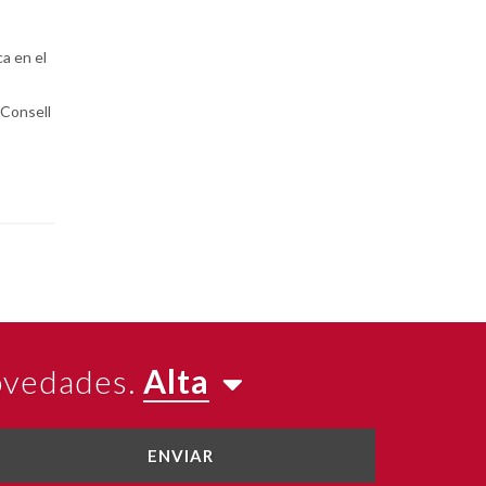
a en el
 Consell
novedades.
Alta
ENVIAR