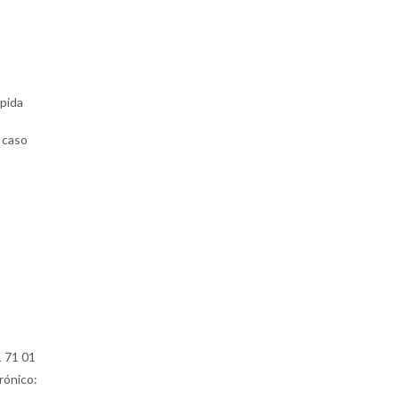
pida
 caso
1 71 01
rónico: