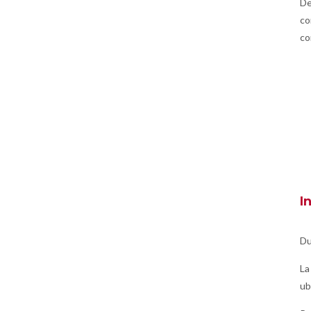
De
co
co
I
Du
La
ub