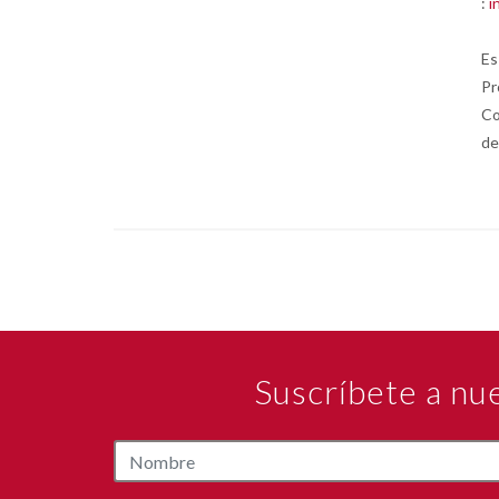
:
i
Es
Pr
Co
de
Suscríbete a nu