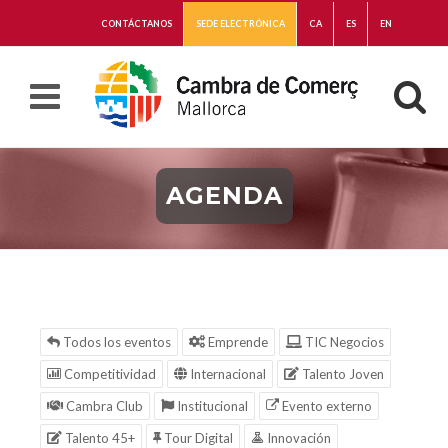
CONTÁCTANOS
SEDE ELECTRÓNICA
CA
ES
EN
AGENDA
Todos los eventos
Emprende
TIC Negocios
Competitividad
Internacional
Talento Joven
Cambra Club
Institucional
Evento externo
Talento 45+
Tour Digital
Innovación