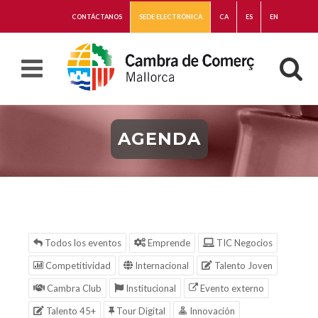
CONTÁCTANOS
SEDE ELECTRÓNICA
CA
ES
EN
AGENDA
Todos los eventos
Emprende
TIC Negocios
Competitividad
Internacional
Talento Joven
Cambra Club
Institucional
Evento externo
Talento 45+
Tour Digital
Innovación