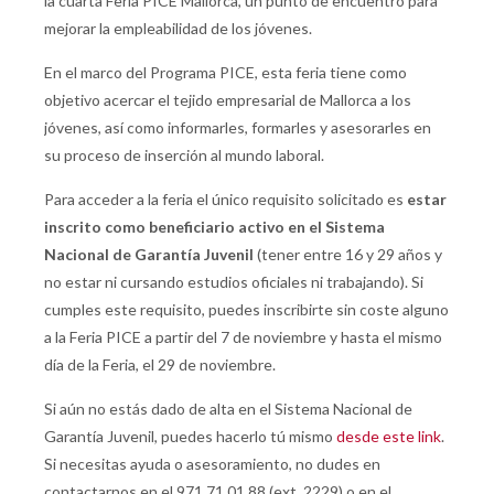
la cuarta Feria PICE Mallorca, un punto de encuentro para
mejorar la empleabilidad de los jóvenes.
En el marco del Programa PICE, esta feria tiene como
objetivo acercar el tejido empresarial de Mallorca a los
jóvenes, así como informarles, formarles y asesorarles en
su proceso de inserción al mundo laboral.
Para acceder a la feria el único requisito solicitado es
estar
inscrito como beneficiario activo en el Sistema
Nacional de Garantía Juvenil
(tener entre 16 y 29 años y
no estar ni cursando estudios oficiales ni trabajando). Si
cumples este requisito, puedes inscribirte sin coste alguno
a la Feria PICE a partir del 7 de noviembre y hasta el mismo
día de la Feria, el 29 de noviembre.
Si aún no estás dado de alta en el Sistema Nacional de
Garantía Juvenil, puedes hacerlo tú mismo
desde este link
.
Si necesitas ayuda o asesoramiento, no dudes en
contactarnos en el 971 71 01 88 (ext. 2229) o en el