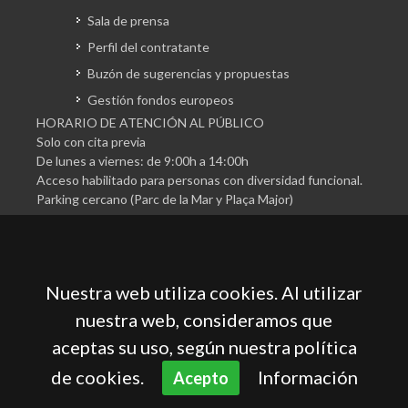
Sala de prensa
Perfil del contratante
Buzón de sugerencias y propuestas
Gestión fondos europeos
HORARIO DE ATENCIÓN AL PÚBLICO
Solo con cita previa
De lunes a viernes: de 9:00h a 14:00h
Acceso habilitado para personas con diversidad funcional.
Parking cercano (Parc de la Mar y Plaça Major)
Nuestra web utiliza cookies. Al utilizar
nuestra web, consideramos que
aceptas su uso, según nuestra política
Cámara Oficial de Comercio, Industria, Servicios y
Navegación de Mallorca
de cookies.
Información
Acepto
Aviso legal
Política de privacidad
Política de cookies