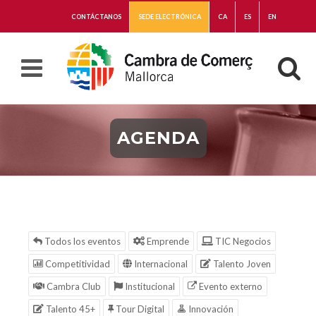
CONTÁCTANOS
SEDE ELECTRÓNICA
CA
ES
EN
AGENDA
Todos los eventos
Emprende
TIC Negocios
Competitividad
Internacional
Talento Joven
Cambra Club
Institucional
Evento externo
Talento 45+
Tour Digital
Innovación