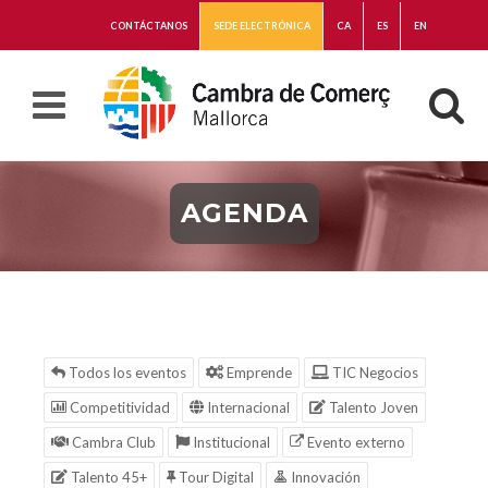
CONTÁCTANOS
SEDE ELECTRÓNICA
CA
ES
EN
AGENDA
Todos los eventos
Emprende
TIC Negocios
Competitividad
Internacional
Talento Joven
Cambra Club
Institucional
Evento externo
Talento 45+
Tour Digital
Innovación