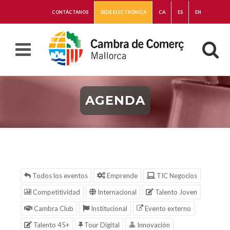
CONTÁCTANOS
SEDE ELECTRÓNICA
CA
ES
EN
AGENDA
Todos los eventos
Emprende
TIC Negocios
Competitividad
Internacional
Talento Joven
Cambra Club
Institucional
Evento externo
Talento 45+
Tour Digital
Innovación