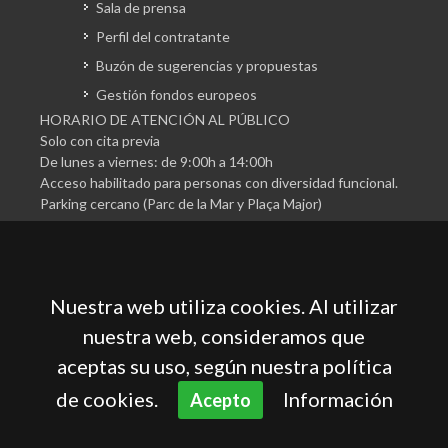
Sala de prensa
Perfil del contratante
Buzón de sugerencias y propuestas
Gestión fondos europeos
HORARIO DE ATENCIÓN AL PÚBLICO
Solo con cita previa
De lunes a viernes: de 9:00h a 14:00h
Acceso habilitado para personas con diversidad funcional.
Parking cercano (Parc de la Mar y Plaça Major)
Nuestra web utiliza cookies. Al utilizar
nuestra web, consideramos que
aceptas su uso, según nuestra política
Cámara Oficial de Comercio, Industria, Servicios y
Navegación de Mallorca
de cookies.
Información
Acepto
Aviso legal
Política de privacidad
Política de cookies