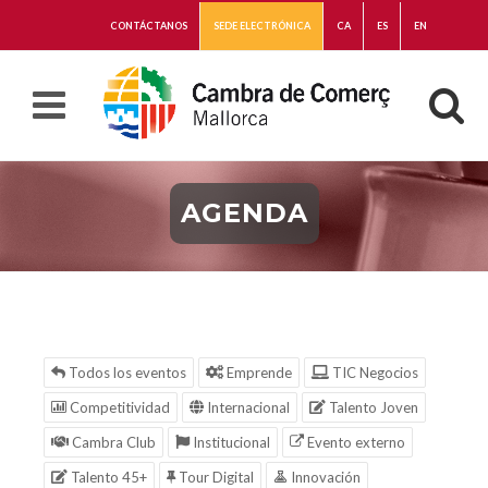
CONTÁCTANOS
SEDE ELECTRÓNICA
CA
ES
EN
AGENDA
Todos los eventos
Emprende
TIC Negocios
Competitividad
Internacional
Talento Joven
Cambra Club
Institucional
Evento externo
Talento 45+
Tour Digital
Innovación