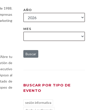
de 1988.
AÑO
empresas
arketing
MES
Buscar
 'Abre tu
estión de
secutivo
Apoyo al
stado de
BUSCAR POR TIPO DE
ropeo de
EVENTO
sesión informativa