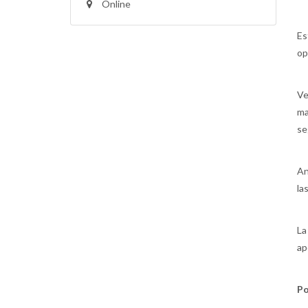
Online
Es
op
Ve
ma
se
An
la
La
ap
P