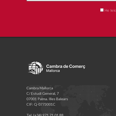
He leí
Cambra Mallorca
C/ Estudi General, 7
07001 Palma. Illes Balears
CIF: Q-0773001C
Tel. (+34) 971 71 01 88