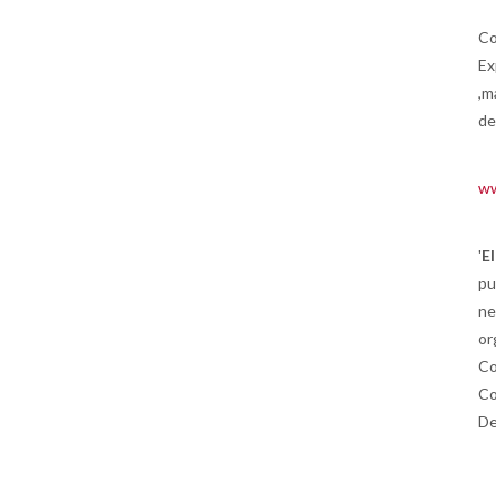
Co
Ex
,m
de
ww
'
E
pu
ne
or
Co
Co
De