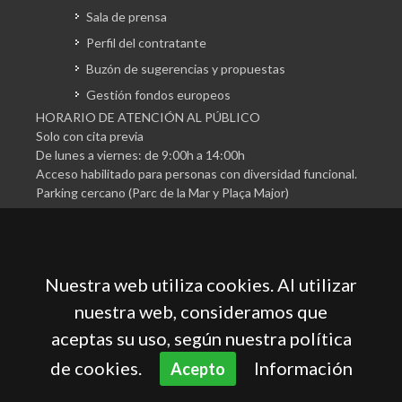
Sala de prensa
Perfil del contratante
Buzón de sugerencias y propuestas
Gestión fondos europeos
HORARIO DE ATENCIÓN AL PÚBLICO
Solo con cita previa
De lunes a viernes: de 9:00h a 14:00h
Acceso habilitado para personas con diversidad funcional.
Parking cercano (Parc de la Mar y Plaça Major)
Nuestra web utiliza cookies. Al utilizar
nuestra web, consideramos que
aceptas su uso, según nuestra política
Cámara Oficial de Comercio, Industria, Servicios y
Navegación de Mallorca
de cookies.
Información
Acepto
Aviso legal
Política de privacidad
Política de cookies