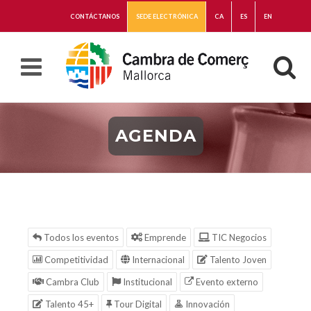
CONTÁCTANOS
SEDE ELECTRÓNICA
CA
ES
EN
AGENDA
Todos los eventos
Emprende
TIC Negocios
Competitividad
Internacional
Talento Joven
Cambra Club
Institucional
Evento externo
Talento 45+
Tour Digital
Innovación