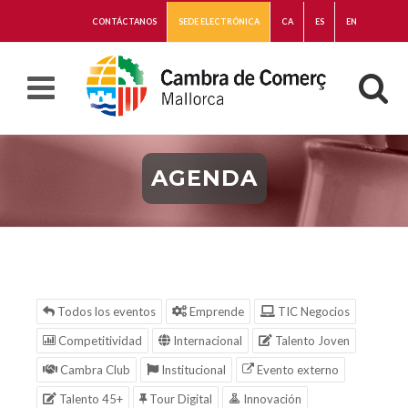
CONTÁCTANOS
SEDE ELECTRÓNICA
CA
ES
EN
AGENDA
Todos los eventos
Emprende
TIC Negocios
Competitividad
Internacional
Talento Joven
Cambra Club
Institucional
Evento externo
Talento 45+
Tour Digital
Innovación