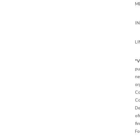
MB
I
LI
"V
pu
ne
or
Co
Co
De
of
fi
Fo