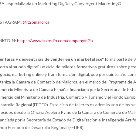
A, especializada en Marketing Digital y Convergent Marketing®
NSTAGRAM:
@it2bmallorca
NKEDIN:
https://www.linkedin.com/company/it2b
entajas y desventajas de vender en un marketplace"
forma parte de '
erta al mundo digital', un ciclo de talleres formativos gratuitos sobre ges
gocio, marketing online y transformación digital, que por quinto año con
ganiza la Cámara de Comercio de Mallorca, en el marco del Programa de 
mercio Minorista de Cámara España, financiado por la Secretaria de Est
mercio del Ministerio de Industria, Comercio y Turismo y el Fondo Euro
sarrollo Regional (FEDER). Este ciclo de talleres es además uno de los se
recidos desde la Oficina Acelera Pyme de la Cámara de Comercio de Mall
nanciada por la Secretaría de Estado de Digitalización e Inteligencia Artifici
ndo Europeo de Desarrollo Regional (FEDER).