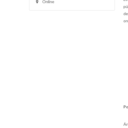
Online
pú
de
on
Po
Án