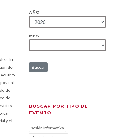
AÑO
MES
Abre tu
tión de
Buscar
secutivo
Apoyo al
ado de
peo de
rvicios
BUSCAR POR TIPO DE
EVENTO
orca,
al y el
sesión informativa