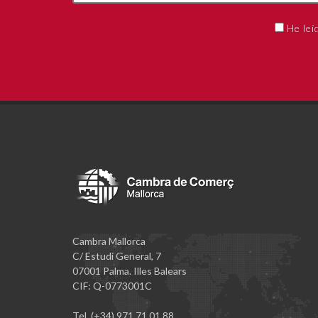
He leí
Cambra Mallorca
C/ Estudi General, 7
07001 Palma. Illes Balears
CIF: Q-0773001C
Tel. (+34) 971 71 01 88