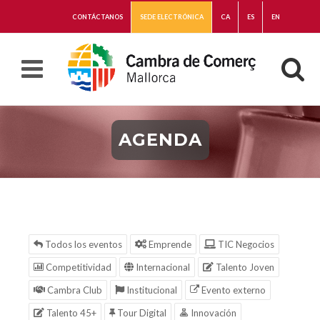
CONTÁCTANOS
SEDE ELECTRÓNICA
CA
ES
EN
AGENDA
Todos los eventos
Emprende
TIC Negocios
Competitividad
Internacional
Talento Joven
Cambra Club
Institucional
Evento externo
Talento 45+
Tour Digital
Innovación