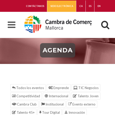
CONTÁCTANOS
SEDE ELECTRÓNICA
CA
ES
EN
AGENDA
Todos los eventos
Emprende
TIC Negocios
Competitividad
Internacional
Talento Joven
Cambra Club
Institucional
Evento externo
Talento 45+
Tour Digital
Innovación