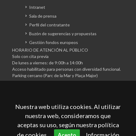
Intranet
Sala de prensa
Perfil del contratante
Buzón de sugerencias y propuestas
Gestión fondos europeos
HORARIO DE ATENCIÓN AL PÚBLICO
Solo con cita previa
De lunes a viernes: de 9:00h a 14:00h
Acceso habilitado para personas con diversidad funcional.
Parking cercano (Parc de la Mar y Plaça Major)
Nuestra web utiliza cookies. Al utilizar
nuestra web, consideramos que
aceptas su uso, según nuestra política
Cámara Oficial de Comercio, Industria, Servicios y
Navegación de Mallorca
de cookies.
Información
Acepto