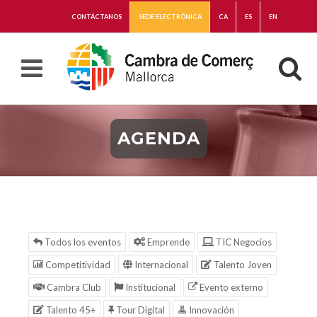
CONTÁCTANOS
SEDE ELECTRÓNICA
CA
ES
EN
AGENDA
Todos los eventos
Emprende
TIC Negocios
Competitividad
Internacional
Talento Joven
Cambra Club
Institucional
Evento externo
Talento 45+
Tour Digital
Innovación