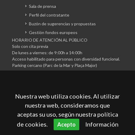
Sala de prensa
Perfil del contratante
Buzón de sugerencias y propuestas
Gestión fondos europeos
HORARIO DE ATENCIÓN AL PÚBLICO
Solo con cita previa
De lunes a viernes: de 9:00h a 14:00h
Acceso habilitado para personas con diversidad funcional.
Parking cercano (Parc de la Mar y Plaça Major)
Nuestra web utiliza cookies. Al utilizar
nuestra web, consideramos que
aceptas su uso, según nuestra política
Cámara Oficial de Comercio, Industria, Servicios y
Navegación de Mallorca
de cookies.
Información
Acepto
Aviso legal
Política de privacidad
Política de cookies