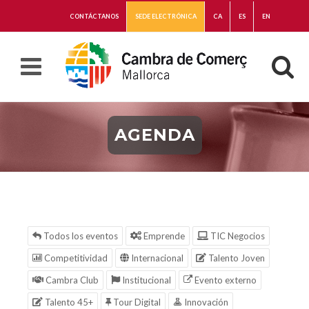
CONTÁCTANOS
SEDE ELECTRÓNICA
CA
ES
EN
AGENDA
Todos los eventos
Emprende
TIC Negocios
Competitividad
Internacional
Talento Joven
Cambra Club
Institucional
Evento externo
Talento 45+
Tour Digital
Innovación