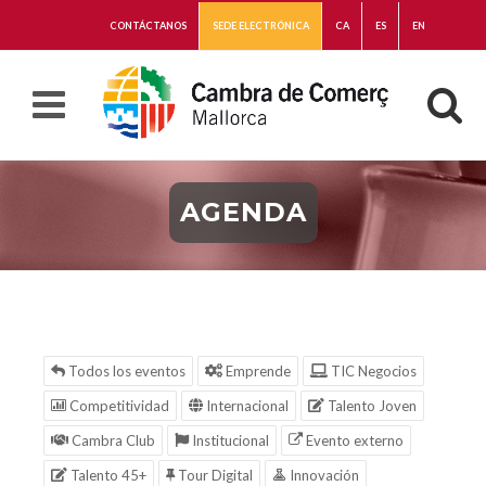
CONTÁCTANOS
SEDE ELECTRÓNICA
CA
ES
EN
AGENDA
Todos los eventos
Emprende
TIC Negocios
Competitividad
Internacional
Talento Joven
Cambra Club
Institucional
Evento externo
Talento 45+
Tour Digital
Innovación