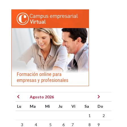
Agosto 2026
Lu
Ma
Mi
Ju
Vi
Sa
Do
1
2
3
4
5
6
7
8
9