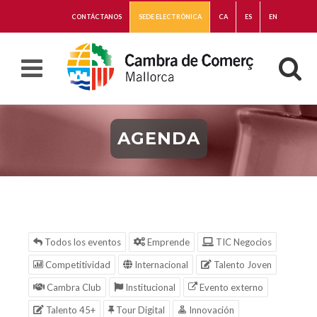
CONTÁCTANOS
SEDE ELECTRÓNICA
CA
ES
EN
AGENDA
Todos los eventos
Emprende
TIC Negocios
Competitividad
Internacional
Talento Joven
Cambra Club
Institucional
Evento externo
Talento 45+
Tour Digital
Innovación