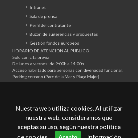
Intranet
Sala de prensa
Perfil del contratante
Buzón de sugerencias y propuestas
Gestión fondos europeos
HORARIO DE ATENCIÓN AL PÚBLICO
Solo con cita previa
De lunes a viernes: de 9:00h a 14:00h
Acceso habilitado para personas con diversidad funcional.
Parking cercano (Parc de la Mar y Plaça Major)
Nuestra web utiliza cookies. Al utilizar
nuestra web, consideramos que
aceptas su uso, según nuestra política
Cámara Oficial de Comercio, Industria, Servicios y
Navegación de Mallorca
de cookies.
Información
Acepto