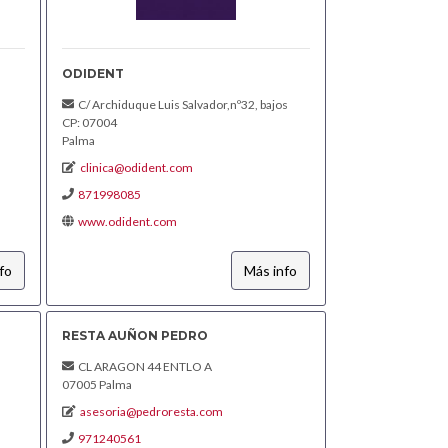
ODIDENT
C/ Archiduque Luis Salvador,nº32, bajos
CP: 07004
Palma
clinica@odident.com
871998085
www.odident.com
fo
Más info
RESTA AUÑON PEDRO
CL ARAGON 44 ENTLO A
07005 Palma
asesoria@pedroresta.com
971240561