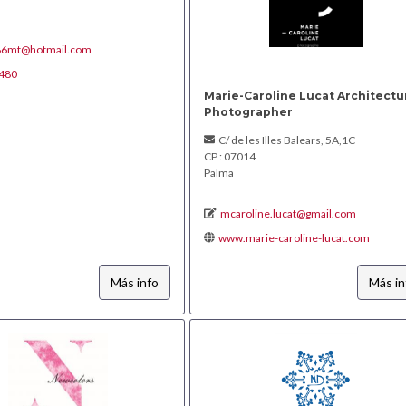
86mt@hotmail.com
480
Marie-Caroline Lucat Architectu
Photographer
C/ de les Illes Balears, 5A,1C
CP : 07014
Palma
mcaroline.lucat@gmail.com
www.marie-caroline-lucat.com
Más info
Más in