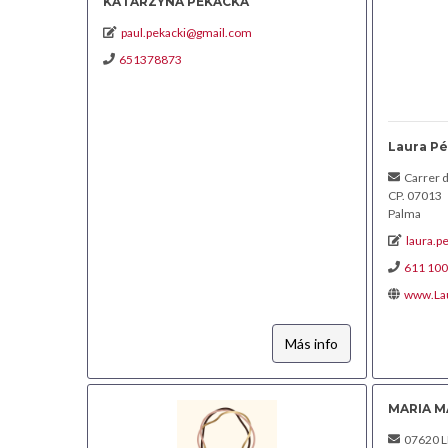
KATARZYNA PEKACKA
paul.pekacki@gmail.com
651378873
Laura P
Carrer d
CP. 07013
Palma
laura.p
611 100
www.La
Más info
MARIA 
07620 