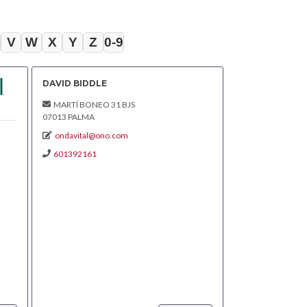
V
W
X
Y
Z
0-9
DAVID BIDDLE
MARTÍ BONEO 31 BJS
07013 PALMA
ondavital@ono.com
601392161