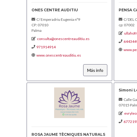
ONES CENTRE AUDITIU
PENSA C
C/ Emperadriu Eugenia nº9
C/ DEL 
CP: 07010
cp: 07002
Palma
ullaho
consulta@onescentreauditiu.es
644344
971914914
www.pe
www.onescentreauditiu.es
Más info
Simoni 
Calle Ga
07015 Pal
evryleo
677219
ROSA JAUME TÈCNIQUES NATURALS