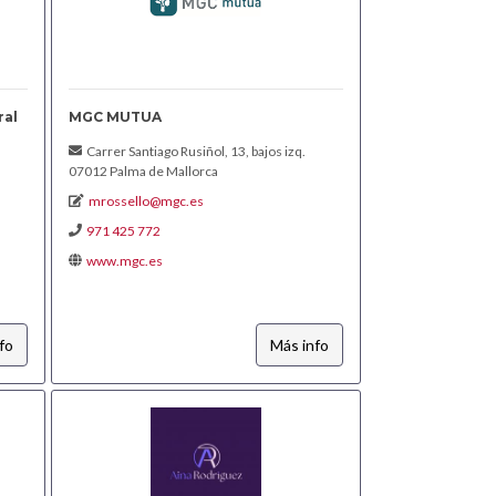
ral
MGC MUTUA
Carrer Santiago Rusiñol, 13, bajos izq.
07012 Palma de Mallorca
mrossello@mgc.es
971 425 772
www.mgc.es
fo
Más info