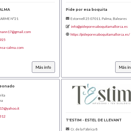
ALMA
Pide por esa boquita
CARME Nº21
Estornell 25 07011. Palma, Baleares
info@pideporesaboquitamallorca.es
fmann17@gmail.com
https://pideporesaboquitamallorca.es/
925
nsa-calma.com
Más info
Más in
Leonado
rita
ma
15@yahoo.it
312
T'ESTIM - ESTEL DE LLEVANT
Cr. de la Fàbrica 8