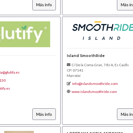
Más info
Más in
Island SmoothRide
C/ De la Coma Gran, 7 BJ A, Es Caülls
CP: 07141
ia@glutify.es
Marratxí
130
info@islandsmoothride.com
tify.es
www.islandsmoothride.com
Más info
Más in