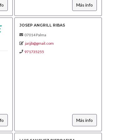
fo
Más info
JOSEP ANGRILL RIBAS
07014 Palma
jarjjb@gmail.com
971735255
fo
Más info