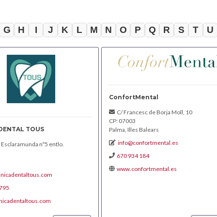
G
H
I
J
K
L
M
N
O
P
Q
R
S
T
U
ConfortMental
C/ Francesc de Borja Moll, 10
CP: 07003
 DENTAL TOUS
Palma, Illes Balears
info@confortmental.es
 Esclaramunda nº5 entlo.
670 934 184
www.confortmental.es
inicadentaltous.com
795
nicadentaltous.com