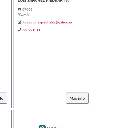
LUIS SANCHEZ PIEDRAFITA
07006
PALMA
luissanchezpiedrafita@yahoo.es
630991011
fo
Más info