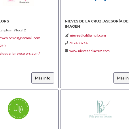
LORS
NIEVES DE LA CRUZ. ASESORÍA DE
IMAGEN
aliptus n9 local 2
nievesdlcd@gmail.com
ewcolors23@hotmail.com
637400714
950
www.nievesdelacruz.com
/peluquerianewcolors.com/
Más info
Más in