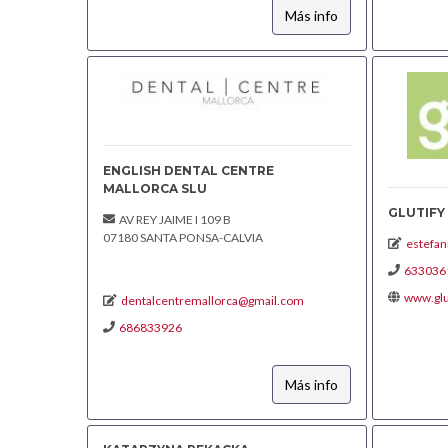
Más info
ENGLISH DENTAL CENTRE
MALLORCA SLU
GLUTIFY
AV REY JAIME I 109 B
07180 SANTA PONSA-CALVIA
estefan
633036
www.glu
dentalcentremallorca@gmail.com
686833926
Más info