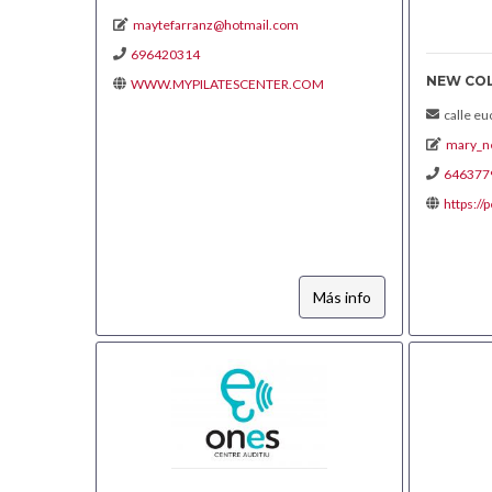
maytefarranz@hotmail.com
696420314
NEW CO
WWW.MYPILATESCENTER.COM
calle euc
mary_n
646377
https:/
Más info