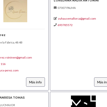
LOREDANA NADIA ANTONINI
07007 PALMA
zuhausemallorca@gmail.com
693785572
érez
e la Fàbrica,48 4B
erez.roininen@gmail.com
 116
ura-perez.com
Más info
Más in
MANRESA TOMAS
LLUCMAJOR