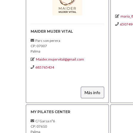
maria_
650749
MAIDER MUJER VITAL
Parc son perera
CP: 07007
Palma
Maider.mujervital@gmail.com
685765434
Más info
MY PILATES CENTER
C/ Garsa nº6
CP: 07610
Palma