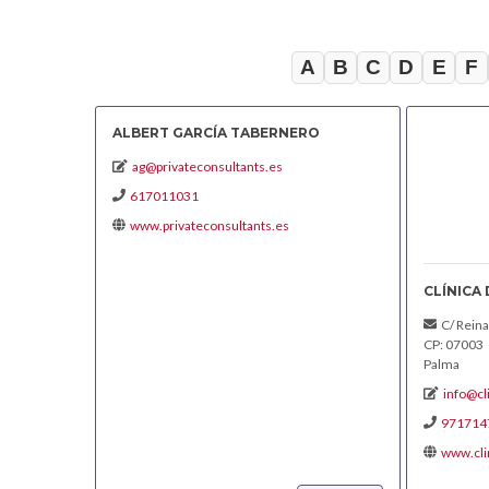
A
B
C
D
E
F
ALBERT GARCÍA TABERNERO
ag@privateconsultants.es
617011031
www.privateconsultants.es
CLÍNICA
C/ Reina
CP: 07003
Palma
info@cl
971714
www.cli