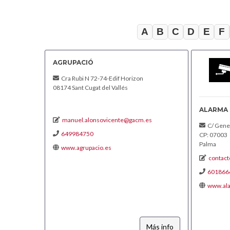
A
B
C
D
E
F
AGRUPACIÓ
Cra Rubi N 72-74-Edif Horizon
08174 Sant Cugat del Vallés
ALARMA 
manuel.alonsovicente@gacm.es
C/ Genera
649984750
CP: 07003
Palma
www.agrupacio.es
contac
601866
www.al
Más info