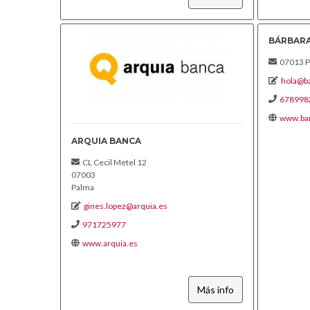
BÁRBARA
07013 P
hola@b
678998
www.ba
ARQUIA BANCA
CL Cecil Metel 12
07003
Palma
gines.lopez@arquia.es
971725977
www.arquia.es
Más info