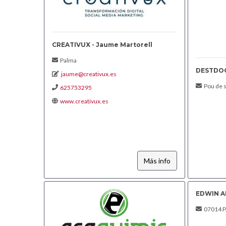
CREATIVUX - Jaume Martorell
Palma
DESTDO
jaume@creativux.es
Pou de sa
625753295
www.creativux.es
Más info
EDWIN A
07014 