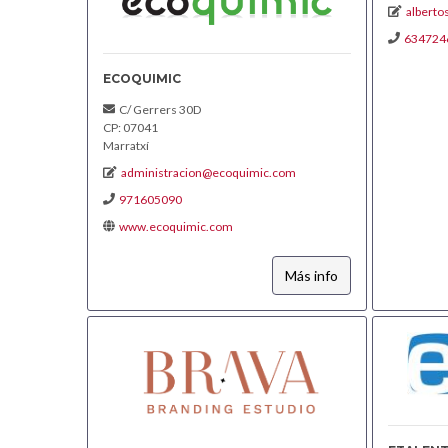
albert
634724
ECOQUIMIC
C/ Gerrers 30D
CP: 07041
Marratxí
administracion@ecoquimic.com
971605090
www.ecoquimic.com
Más info