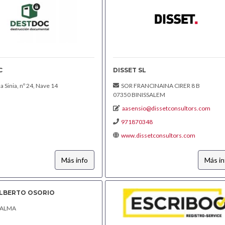
C
DISSET SL
 Sinia, nº 24, Nave 14
SOR FRANCINAINA CIRER 8 B
07350 BINISSALEM
aasensio@dissetconsultors.com
971870348
www.dissetconsultors.com
Más info
Más in
LBERTO OSORIO
PALMA