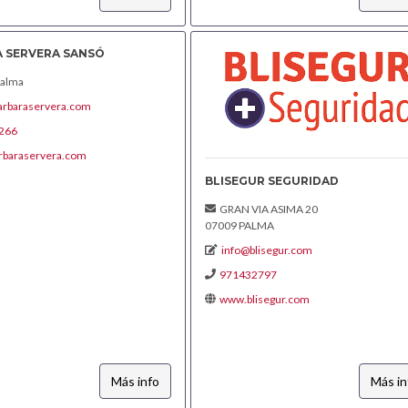
 SERVERA SANSÓ
alma
arbaraservera.com
266
rbaraservera.com
BLISEGUR SEGURIDAD
GRAN VIA ASIMA 20
07009 PALMA
info@blisegur.com
971432797
www.blisegur.com
Más info
Más in