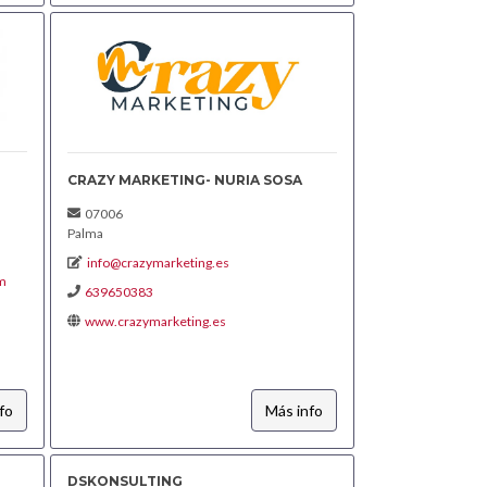
CRAZY MARKETING- NURIA SOSA
07006
Palma
info@crazymarketing.es
m
639650383
www.crazymarketing.es
fo
Más info
DSKONSULTING