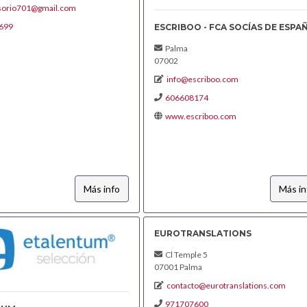
osorio701@gmail.com
699
ESCRIBOO - FCA SOCÍAS DE ESPA
Palma
07002
info@escriboo.com
606608174
www.escriboo.com
Más info
Más in
EUROTRANSLATIONS
Cl Temple 5
07001 Palma
contacto@eurotranslations.com
971707600