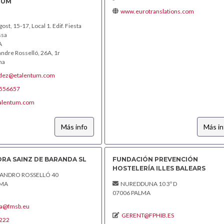
TUM
www.eurotranslations.com
ost, 15-17, Local 1. Edif. Fiesta
ssa
A
ndre Rosselló, 26A, 1r
ma
ndez@etalentum.com
556657
alentum.com
Más info
Más in
RA SAINZ DE BARANDA SL
FUNDACIÓN PREVENCIÓN
HOSTELERÍA ILLES BALEARS
JANDRO ROSSELLÓ 40
LMA
NUREDDUNA 10 3º D
07006 PALMA
ia@fmsb.eu
GERENT@FPHIB.ES
222