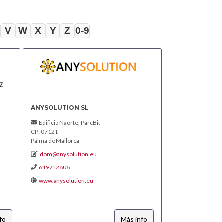
V
W
X
Y
Z
0-9
ANYSOLUTION SL
Edificio Naorte, ParcBit
CP: 07121
Palma de Mallorca
dom@anysolution.eu
619712806
www.anysolution.eu
fo
Más info