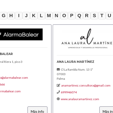
G
H
I
J
K
L
M
N
O
P
Q
R
S
T
U
BALEAR
ANA LAURA MARTÍNEZ
l Riera 1, piso 3
Cl La Rambla Num. 13 1º
07003
to@alarmabalear.com
Palma
666
anamartinez.consultora@gmail.com
armabalear.com
699946074
www.analauramartinez.com
Más info
Más in