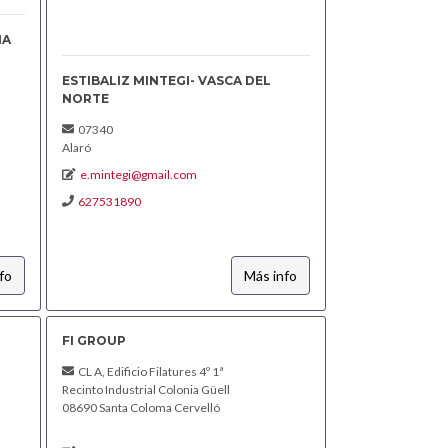
ÑA
ESTIBALIZ MINTEGI- VASCA DEL
NORTE
07340
Alaró
e.mintegi@gmail.com
627531890
fo
Más info
FI GROUP
CL A, Edificio Filatures 4º 1ª
Recinto Industrial Colonia Güell
08690 Santa Coloma Cervelló