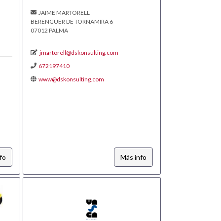
JAIME MARTORELL
BERENGUER DE TORNAMIRA 6
07012 PALMA
jmartorell@dskonsulting.com
672197410
www@dskonsulting.com
fo
Más info