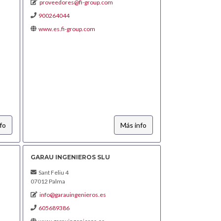
proveedores@fi-group.com
900264044
www.es.fi-group.com
fo
Más info
GARAU INGENIEROS SLU
Sant Feliu 4
07012 Palma
info@garauingenieros.es
605689386