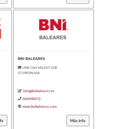
BNI BALEARES
URB CAN VALENT 20B
07198 PALMA
info@bnibaleares.es
606448072
www.bnibaleares.com
fo
Más info