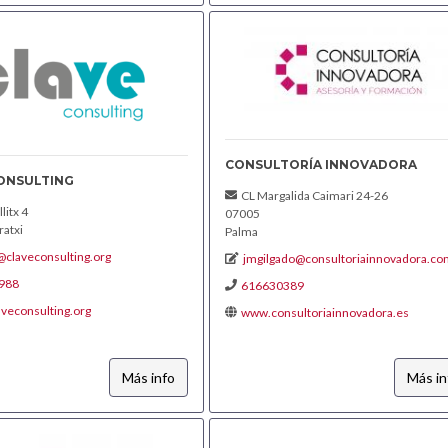
CONSULTORÍA INNOVADORA
ONSULTING
CL Margalida Caimari 24-26
litx 4
07005
atxi
Palma
@claveconsulting.org
jmgilgado@consultoriainnovadora.co
988
616630389
veconsulting.org
www.consultoriainnovadora.es
Más info
Más in