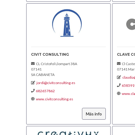
CIVIT CONSULTING
CLAVE C
CL Cristofol Llompart 38A
Cl Castel
07141
07141 Marr
SA CABANETA
claudia
jordi@civitconsulting.es
658591
682657862
www.cla
www.civitconsulting.es
Más info