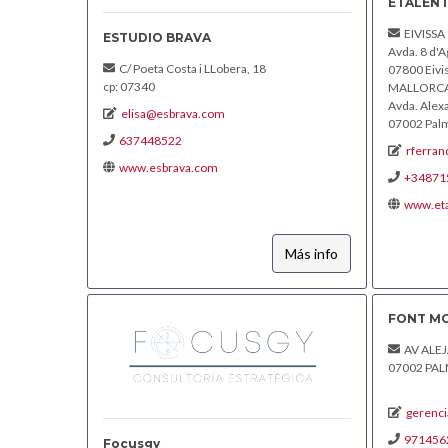
ETALEN
EIVISSA
ESTUDIO BRAVA
Avda. 8 d'Ag
C/ Poeta Costa i LLobera, 18
07800 Eivi
cp: 07340
MALLORC
Avda. Alexa
elisa@esbrava.com
07002 Pal
637448522
rferra
www.esbrava.com
+34871
www.et
Más info
FONT MO
AV ALE
07002 PA
gerenc
971456
Focusgy