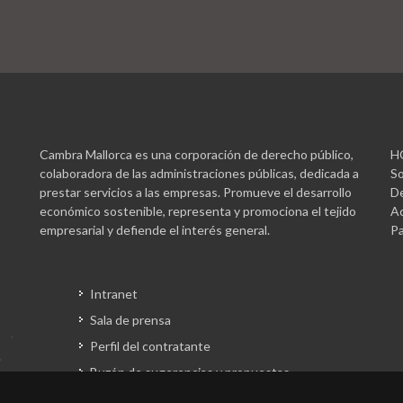
Cambra Mallorca es una corporación de derecho público,
H
colaboradora de las administraciones públicas, dedicada a
So
prestar servicios a las empresas. Promueve el desarrollo
De
económico sostenible, representa y promociona el tejido
Ac
empresarial y defiende el interés general.
Pa
Intranet
Sala de prensa
Perfil del contratante
Buzón de sugerencias y propuestas
Gestión fondos europeos