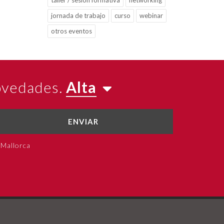
taller / sesión formativa
networking
jornada de trabajo
curso
webinar
otros eventos
novedades.
Alta
ENVIAR
 Mallorca