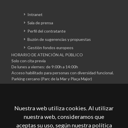
Intranet
Sala de prensa
Perfil del contratante
Buzón de sugerencias y propuestas
Gestión fondos europeos
HORARIO DE ATENCIÓN AL PÚBLICO
Solo con cita previa
De lunes a viernes: de 9:00h a 14:00h
Acceso habilitado para personas con diversidad funcional.
Parking cercano (Parc de la Mar y Plaça Major)
Nuestra web utiliza cookies. Al utilizar
nuestra web, consideramos que
aceptas su uso, según nuestra política
Cámara Oficial de Comercio, Industria, Servicios y