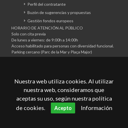
Perfil del contratante
Buzón de sugerencias y propuestas
Gestión fondos europeos
HORARIO DE ATENCIÓN AL PÚBLICO
Solo con cita previa
De lunes a viernes: de 9:00h a 14:00h
Acceso habilitado para personas con diversidad funcional.
Parking cercano (Parc de la Mar y Plaça Major)
Nuestra web utiliza cookies. Al utilizar
nuestra web, consideramos que
aceptas su uso, según nuestra política
Cámara Oficial de Comercio, Industria, Servicios y
Navegación de Mallorca
de cookies.
Información
Acepto
Aviso legal
Política de privacidad
Política de cookies