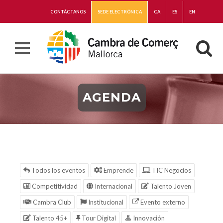
CONTÁCTANOS
SEDE ELECTRÓNICA
CA
ES
EN
AGENDA
Todos los eventos
Emprende
TIC Negocios
Competitividad
Internacional
Talento Joven
Cambra Club
Institucional
Evento externo
Talento 45+
Tour Digital
Innovación