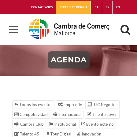
CONTÁCTANOS
SEDE ELECTRÓNICA
CA
ES
EN
AGENDA
Todos los eventos
Emprende
TIC Negocios
Competitividad
Internacional
Talento Joven
Cambra Club
Institucional
Evento externo
Talento 45+
Tour Digital
Innovación