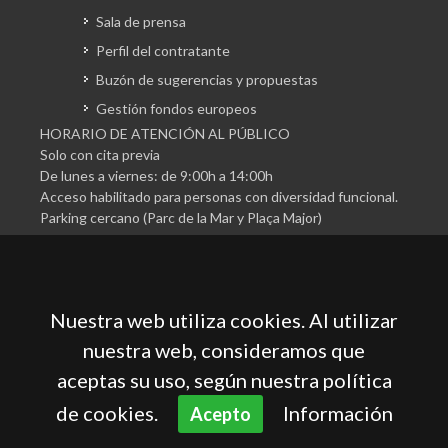
Sala de prensa
Perfil del contratante
Buzón de sugerencias y propuestas
Gestión fondos europeos
HORARIO DE ATENCIÓN AL PÚBLICO
Solo con cita previa
De lunes a viernes: de 9:00h a 14:00h
Acceso habilitado para personas con diversidad funcional.
Parking cercano (Parc de la Mar y Plaça Major)
Nuestra web utiliza cookies. Al utilizar
nuestra web, consideramos que
aceptas su uso, según nuestra política
Cámara Oficial de Comercio, Industria, Servicios y
Navegación de Mallorca
de cookies.
Información
Acepto
Aviso legal
Política de privacidad
Política de cookies