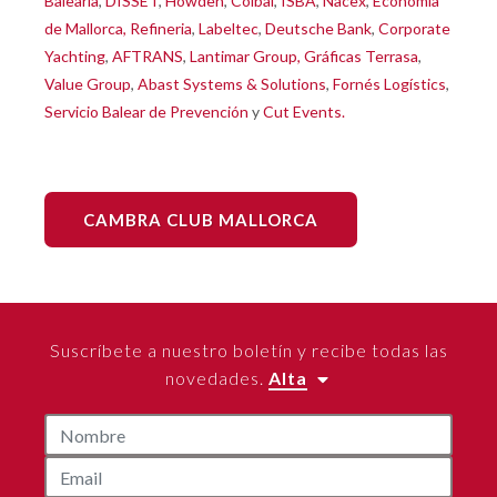
Baleària
,
DISSET
,
Howden
,
Colbai
,
ISBA
,
Nacex
,
Economía
de Mallorca,
Refineria
,
Labeltec
,
Deutsche Bank
,
Corporate
Yachting
,
AFTRANS
,
Lantimar Group,
Gráficas Terrasa
,
Value Group
,
Abast Systems & Solutions
,
Fornés Logístics
,
Servicio Balear de Prevención
y
Cut Events.
CAMBRA CLUB MALLORCA
Suscríbete a nuestro boletín y recibe todas las
novedades.
Alta