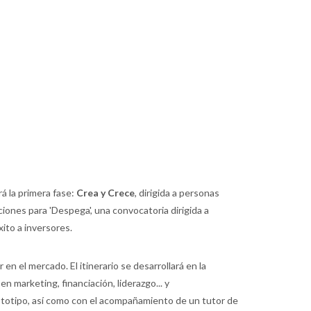
á la primera fase:
Crea y Crece
, dirigida a personas
iones para 'Despega', una convocatoria dirigida a
ito a inversores.
n el mercado. El itinerario se desarrollará en la
en marketing, financiación, liderazgo... y
ototipo, así como con el acompañamiento de un tutor de