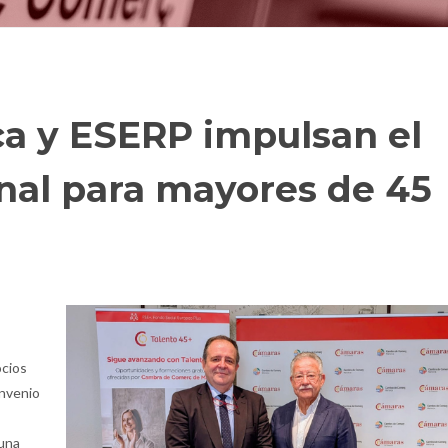
a y ESERP impulsan el
onal para mayores de 45
ocios
onvenio
 una