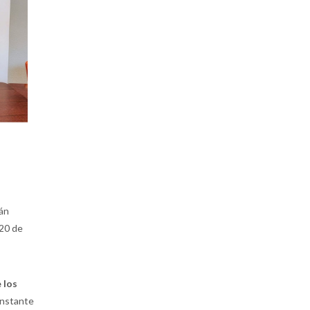
a
rán
 20 de
 los
onstante