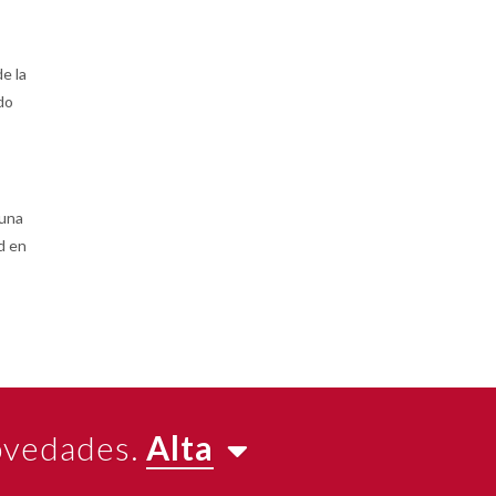
e la
do
“una
d en
novedades.
Alta