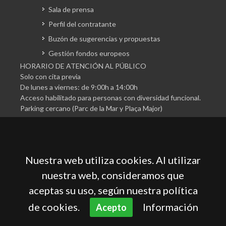
Sala de prensa
Perfil del contratante
Buzón de sugerencias y propuestas
Gestión fondos europeos
HORARIO DE ATENCIÓN AL PÚBLICO
Solo con cita previa
De lunes a viernes: de 9:00h a 14:00h
Acceso habilitado para personas con diversidad funcional.
Parking cercano (Parc de la Mar y Plaça Major)
Nuestra web utiliza cookies. Al utilizar
nuestra web, consideramos que
aceptas su uso, según nuestra política
Cámara Oficial de Comercio, Industria, Servicios y
Navegación de Mallorca
de cookies.
Información
Acepto
Aviso legal
Política de privacidad
Política de cookies