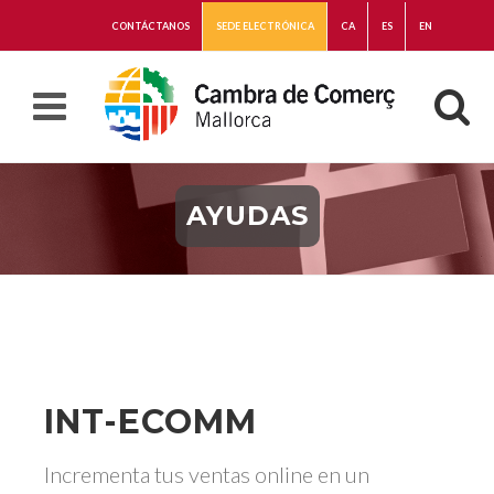
CONTÁCTANOS
SEDE ELECTRÓNICA
CA
ES
EN
AYUDAS
INT-ECOMM
Incrementa tus ventas online en un