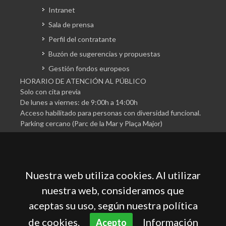
Intranet
Sala de prensa
Perfil del contratante
Buzón de sugerencias y propuestas
Gestión fondos europeos
HORARIO DE ATENCIÓN AL PÚBLICO
Solo con cita previa
De lunes a viernes: de 9:00h a 14:00h
Acceso habilitado para personas con diversidad funcional.
Parking cercano (Parc de la Mar y Plaça Major)
Nuestra web utiliza cookies. Al utilizar
nuestra web, consideramos que
aceptas su uso, según nuestra política
Cámara Oficial de Comercio, Industria, Servicios y
Navegación de Mallorca
de cookies.
Información
Acepto