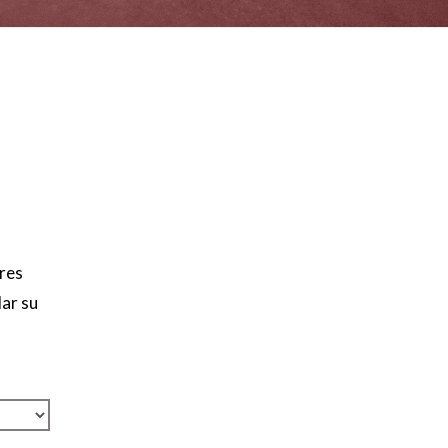
res
dar su