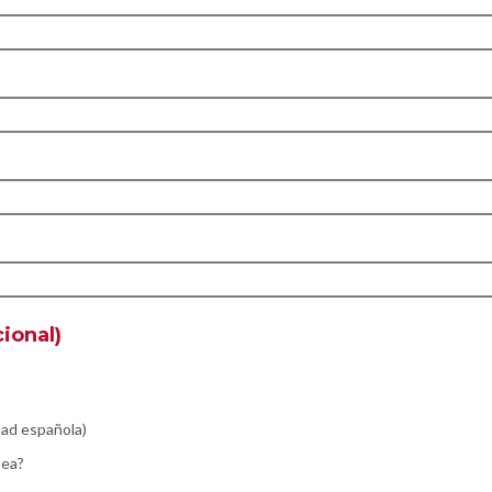
ional)
dad española)
pea?